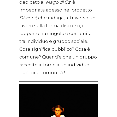
dedicato al
Mago di Oz
, è
impegnata adesso nel progetto
Discorsi
, che indaga, attraverso un
lavoro sulla forma discorso, il
rapporto tra singolo e comunità,
tra individuo e gruppo sociale.
Cosa significa pubblico? Cosa è
comune? Quand’è che un gruppo
raccolto attorno a un individuo
può dirsi comunità?