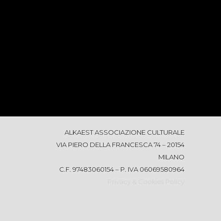
ALKAEST ASSOCIAZIONE CULTURALE
VIA PIERO DELLA FRANCESCA 74 – 20154
MILANO
C.F. 97483060154 – P. IVA 06069580964
Privacy & Cookies Policy