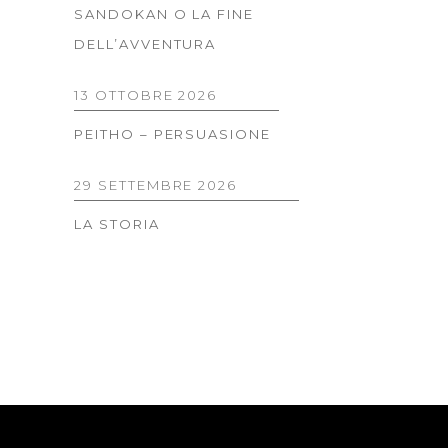
SANDOKAN O LA FINE
DELL’AVVENTURA
13 OTTOBRE 2026
PEITHO – PERSUASIONE
29 SETTEMBRE 2026
LA STORIA