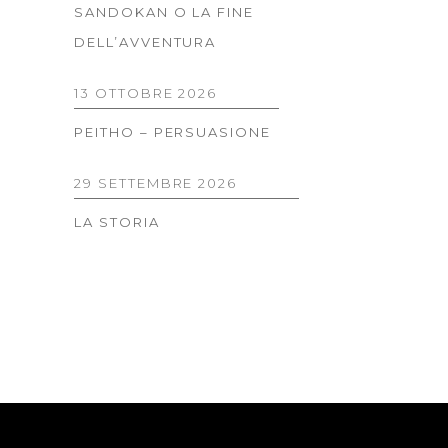
SANDOKAN O LA FINE
DELL’AVVENTURA
13 OTTOBRE 2026
PEITHO – PERSUASIONE
29 SETTEMBRE 2026
LA STORIA