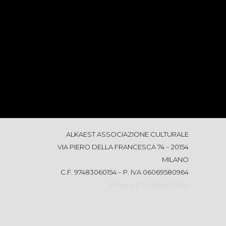
ALKAEST ASSOCIAZIONE CULTURALE
VIA PIERO DELLA FRANCESCA 74 – 20154
MILANO
C.F. 97483060154 – P. IVA 06069580964
Privacy & Cookies Policy