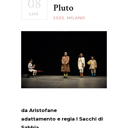
08
Pluto
LUG
2025
,
MILANO
da Aristofane
adattamento e regia I Sacchi di
Sabbia