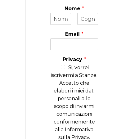
Nome
*
N
C
o
o
Email
*
m
g
e
n
o
m
e
Privacy
*
Si, vorrei
iscrivermi a Stanze.
Accetto che
elabori i miei dati
personali allo
scopo di inviarmi
comunicazioni
conformemente
alla Informativa
sulla Privacy.