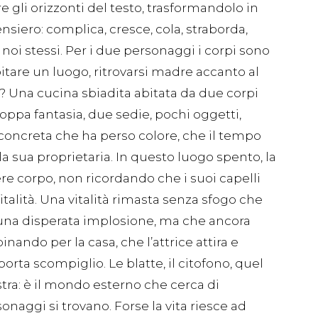
 gli orizzonti del testo, trasformandolo in
ensiero: complica, cresce, cola, straborda,
 noi stessi. Per i due personaggi i corpi sono
bitare un luogo, ritrovarsi madre accanto al
lo? Una cucina sbiadita abitata da due corpi
roppa fantasia, due sedie, pochi oggetti,
concreta che ha perso colore, che il tempo
 la sua proprietaria. In questo luogo spento, la
 corpo, non ricordando che i suoi capelli
italità. Una vitalità rimasta senza sfogo che
una disperata implosione, ma che ancora
inando per la casa, che l’attrice attira e
ta scompiglio. Le blatte, il citofono, quel
stra: è il mondo esterno che cerca di
sonaggi si trovano. Forse la vita riesce ad