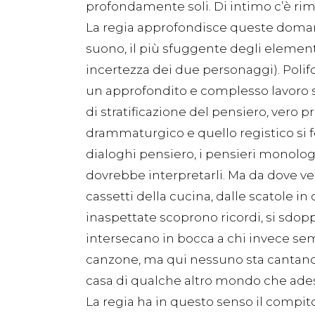
profondamente soli. Di intimo c’è rima
La regia approfondisce queste domand
suono, il più sfuggente degli elemen
incertezza dei due personaggi). Polif
un approfondito e complesso lavoro sull
di stratificazione del pensiero, vero p
drammaturgico e quello registico si f
dialoghi pensiero, i pensieri monolog
dovrebbe interpretarli. Ma da dove ve
cassetti della cucina, dalle scatole in
inaspettate scoprono ricordi, si sdoppia
intersecano in bocca a chi invece se
canzone, ma qui nessuno sta cantando
casa di qualche altro mondo che ades
La regia ha in questo senso il compit