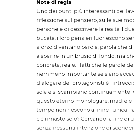
Note di regia
Uno dei punti più interessanti del lav
riflessione sul pensiero, sulle sue moda
persone e di descrivere la realtà. I d
bucata, i loro pensieri fuoriescono s
sforzo diventano parola; parola che di 
a sparire in un brusio di fondo, ma c
concreta, reale. I fatti che le parole 
nemmeno importante se siano accaduti
dialogare dei protagonisti è l’intrec
sola e si scambiano continuamente le 
questo eterno monologare, madre e figli
tempo non riescono a finire l’unica f
c’è rimasto solo? Cercando la fine di 
senza nessuna intenzione di scendere