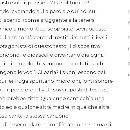
sto solo il pensiero? La solitudine?
e lavorando sulla parola e quindi sul
ti scenici (come sfuggente è la tenera
onico o monolitico, sdoppiato, sovrapposto,
a sonorità cerca di restituire tutti i livelli
rotagonista di questo testo. Il dispositivo
ondono, le didascalie diventano dialoghi, i
hi e i monologhi vengono ascoltati da chi
ngono le voci? Ci parla? I suoni escono dai
 cui lei fruga spuntano microfoni, fonti sonore
 il pensiero e livelli sovrapposti di testo si
mbrerebbe zitto. Qualcuno canticchia una
 ed è qualche altra madre in qualche altra
so canta la stessa canzone.
o di assecondare e amplificare un sistema di