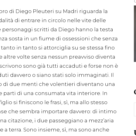
oro di Diego Pleuteri su Madri riguarda la
lità di entrare in circolo nelle vite delle
ue personaggi scritti da Diego hanno la testa
enza sosta in un fiume di ossessioni che senza
tanto in tanto si attorciglia su se stessa fino
he altre volte senza nessun preavviso diventa
descrivono sono già tutti accaduti e forse non è
 davvero o siano stati solo immaginati. Il
cio di due menti che volentieri diventano una
parti di una consumata vita interiore. In
o si finiscono le frasi, sì, ma allo stesso
C
rase che sembra importare davvero: di intimo
una citazione, i due passeggiano a mezz’aria
 a terra. Sono insieme, sì, ma sono anche