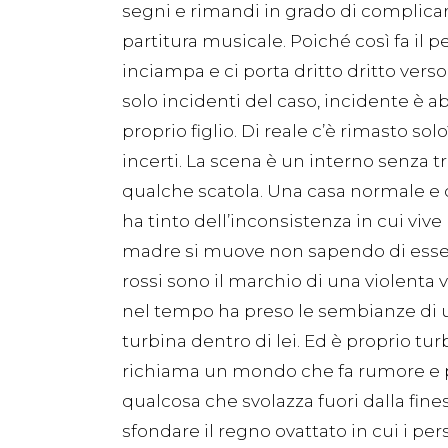
segni e rimandi in grado di complicare
partitura musicale. Poiché così fa il p
inciampa e ci porta dritto dritto verso
solo incidenti del caso, incidente è a
proprio figlio. Di reale c’è rimasto so
incerti. La scena è un interno senza t
qualche scatola. Una casa normale e 
ha tinto dell’inconsistenza in cui vive
madre si muove non sapendo di essere
rossi sono il marchio di una violenta v
nel tempo ha preso le sembianze di 
turbina dentro di lei. Ed è proprio turb
richiama un mondo che fa rumore e por
qualcosa che svolazza fuori dalla fine
sfondare il regno ovattato in cui i per