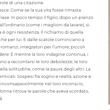
role di una citazione.
iesce. Come se la sua vita fosse rimasta
 frase. In poco tempo il figlio, dopo un pranzo
ll’ordinario (come i maglioni da lavare), si
a è ogni resistenza. Il richiamo di quella
he per lui. E dalle scatole cominciano a
romanzi, integratori per l’umore, piccoli
idere. E mentre la loro indagine continua, i
no a raccontarsi le loro debolezze, le loro
lla solitudine, come la paura degli altri. La
ticati. Sospesi fra sogno e realtà, azione e
 inconsapevolmente nel loro inconscio,
a donna ritrova le parole che aveva scordato,
à.