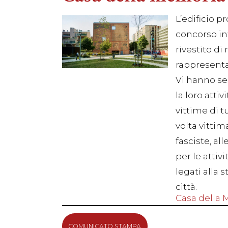
L’edificio p
concorso in
rivestito d
rappresentat
Vi hanno se
la loro atti
vittime di t
volta vittim
fasciste, all
per le attiv
legati alla 
città.
Casa della
COMUNICATO STAMPA