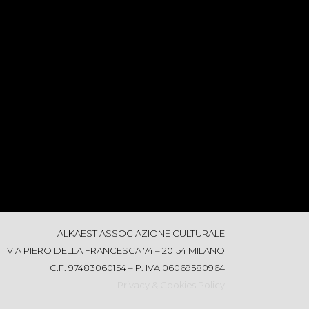
ALKAEST ASSOCIAZIONE CULTURALE
VIA PIERO DELLA FRANCESCA 74 – 20154 MILANO
C.F. 97483060154 – P. IVA 06069580964
Privacy & Cookies Policy