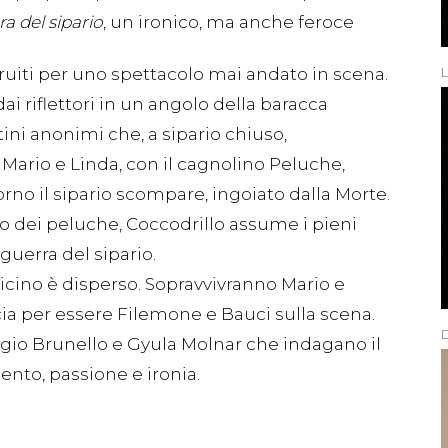
a del sipario
, un ironico, ma anche feroce
ruiti per uno spettacolo mai andato in scena.
dai riflettori in un angolo della baracca
ttini anonimi che, a sipario chiuso,
i. Mario e Linda, con il cagnolino Peluche,
orno il sipario scompare, ingoiato dalla Morte.
olo dei peluche, Coccodrillo assume i pieni
guerra del sipario.
icino è disperso. Sopravvivranno Mario e
cia per essere Filemone e Bauci sulla scena.
D
igio Brunello e Gyula Molnar che indagano il
ento, passione e ironia.