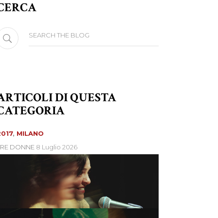
CERCA
earch
or:
ARTICOLI DI QUESTA
CATEGORIA
2017
,
MILANO
TRE DONNE
8 Luglio 2026