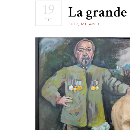
19
La grande 
DIC
2017
,
MILANO