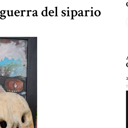
guerra del sipario
S
f