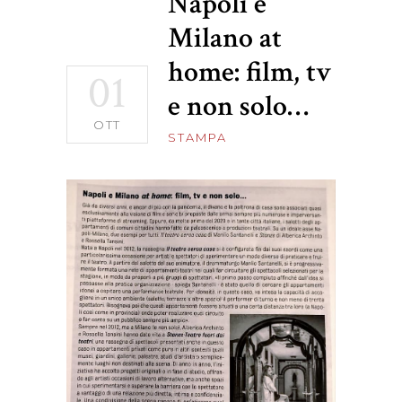
Napoli e
Milano at
home: film, tv
01
e non solo…
OTT
STAMPA