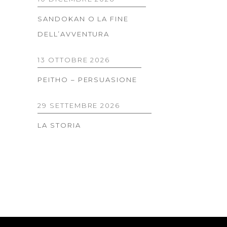
SANDOKAN O LA FINE
DELL’AVVENTURA
13 OTTOBRE 2026
PEITHO – PERSUASIONE
29 SETTEMBRE 2026
LA STORIA