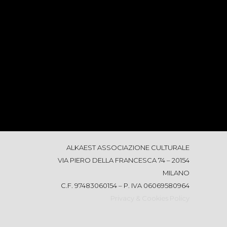
ALKAEST ASSOCIAZIONE CULTURALE
VIA PIERO DELLA FRANCESCA 74 – 20154
MILANO
C.F. 97483060154 – P. IVA 06069580964
Privacy & Cookies Policy