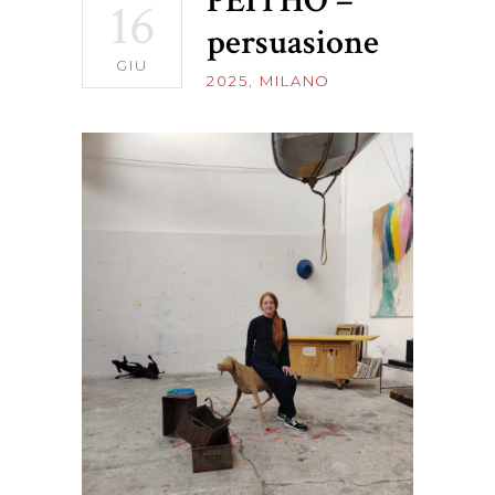
PEITHO –
16
persuasione
GIU
2025
,
MILANO