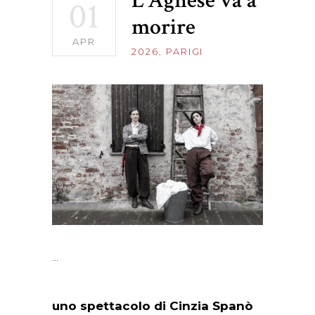
L’Agnese va a
01
morire
APR
2026
,
PARIGI
uno spettacolo di Cinzia Spanò