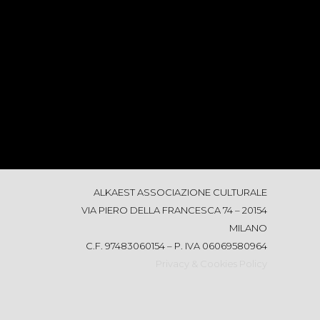
ALKAEST ASSOCIAZIONE CULTURALE
VIA PIERO DELLA FRANCESCA 74 – 20154
MILANO
C.F. 97483060154 – P. IVA 06069580964
Privacy & Cookies Policy