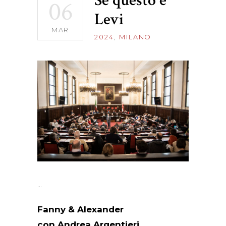
Se questo è
06
Levi
MAR
2024
,
MILANO
Fanny & Alexander
con Andrea Argentieri