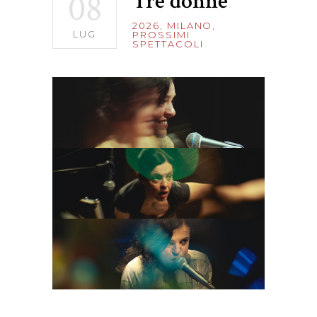
08
Tre donne
2026
,
MILANO
,
LUG
PROSSIMI
SPETTACOLI