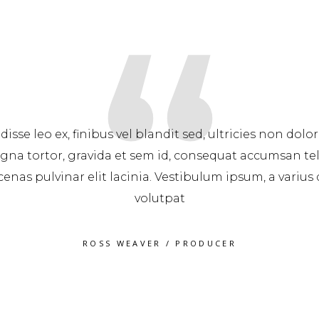
Cras ex enim, feugiat hendrerit consequa
Vestibulum vitae porttitor nibh. Nam eget 
consectetur quam odio, malesuada fames a
2018/2019
JAMES FRANCO
/
PRODU