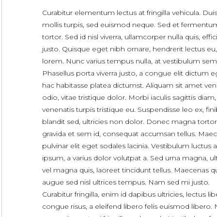
Curabitur elementum lectus at fringilla vehicula. Dui
mollis turpis, sed euismod neque. Sed et fermentu
tortor. Sed id nisl viverra, ullamcorper nulla quis, effic
justo. Quisque eget nibh ornare, hendrerit lectus eu,
lorem. Nunc varius tempus nulla, at vestibulum sem
Phasellus porta viverra justo, a congue elit dictum e
hac habitasse platea dictumst. Aliquam sit amet ven
odio, vitae tristique dolor. Morbi iaculis sagittis diam
venenatis turpis tristique eu. Suspendisse leo ex, fini
blandit sed, ultricies non dolor. Donec magna tortor
gravida et sem id, consequat accumsan tellus. Mae
pulvinar elit eget sodales lacinia. Vestibulum luctus 
ipsum, a varius dolor volutpat a. Sed urna magna, ult
vel magna quis, laoreet tincidunt tellus. Maecenas q
augue sed nisl ultrices tempus. Nam sed mi justo.
Curabitur fringilla, enim id dapibus ultricies, lectus li
congue risus, a eleifend libero felis euismod libero.