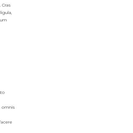
. Cras
ligula,
ctum
sto
, omnis
facere