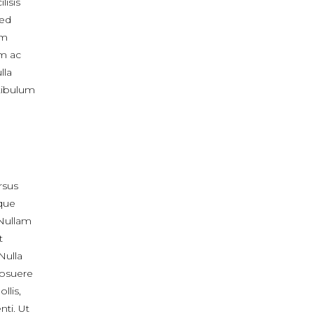
lisis
sed
um
m ac
lla
stibulum
ursus
que
 Nullam
t
Nulla
posuere
llis,
nti. Ut