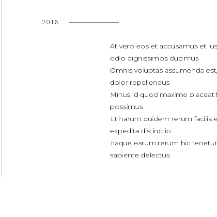
2016
At vero eos et accusamus et iu
odio dignissimos ducimus
Omnis voluptas assumenda est
dolor repellendus
Minus id quod maxime placeat 
possimus
Et harum quidem rerum facilis e
expedita distinctio
Itaque earum rerum hic tenetur
sapiente delectus