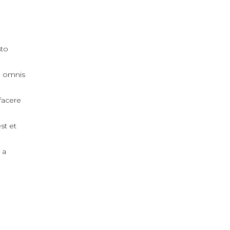
sto
, omnis
facere
st et
 a