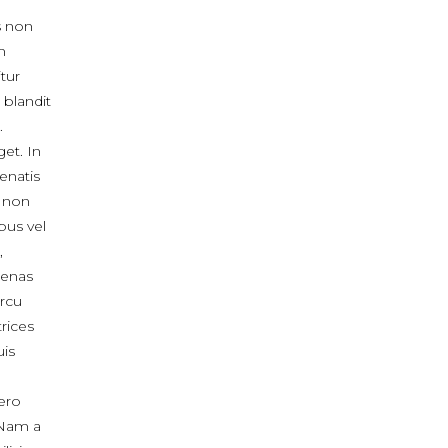
s non
m
itur
 blandit
.
get. In
enatis
, non
bus vel
,
cenas
arcu
rices
uis
bero
 Nam a