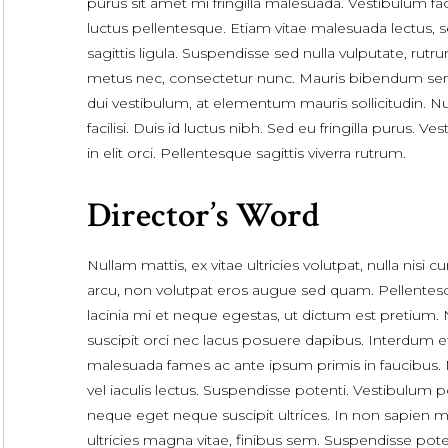
purus sit amet mi fringilla malesuada. Vestibulum faci
luctus pellentesque. Etiam vitae malesuada lectus, 
sagittis ligula. Suspendisse sed nulla vulputate, rutr
metus nec, consectetur nunc. Mauris bibendum se
dui vestibulum, at elementum mauris sollicitudin. Nu
facilisi. Duis id luctus nibh. Sed eu fringilla purus. Ve
in elit orci. Pellentesque sagittis viverra rutrum.
Director’s Word
Nullam mattis, ex vitae ultricies volutpat, nulla nisi c
arcu, non volutpat eros augue sed quam. Pellentes
lacinia mi et neque egestas, ut dictum est pretium.
suscipit orci nec lacus posuere dapibus. Interdum e
malesuada fames ac ante ipsum primis in faucibus. 
vel iaculis lectus. Suspendisse potenti. Vestibulum 
neque eget neque suscipit ultrices. In non sapien mo
ultricies magna vitae, finibus sem. Suspendisse pote