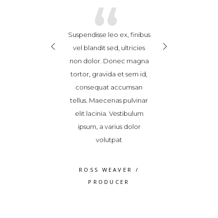
“
“
giat
Suspendisse leo ex, finibus
Cras ex enim, feugiat
t at,
vel blandit sed, ultricies
hendrerit consequat at,
.
non dolor. Donec magna
posuere in sem.
ttitor
tortor, gravida et sem id,
Vestibulum vitae porttitor
icies
consequat accumsan
nibh. Nam eget ultricies
tetur
tellus. Maecenas pulvinar
risus. Nunc consectetur
uada
elit lacinia. Vestibulum
quam odio, malesuada
sum
ipsum, a varius dolor
fames ac ante ipsum
019
volutpat
primis in 2018/2019
O
/
ROSS WEAVER
/
JAMES FRANCO
/
PRODUCER
PRODUCER