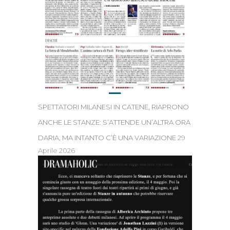
SPETTATORI MILANESI IN CATENE, RIAPRONO
ANCHE LE STANZE: S’ATTENDE UN’ALTRA ORA
DARIA, MA INTANTO C’È UNA VARIAZIONE
29
Aprile 2026