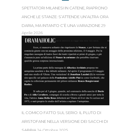
SPETTATORI MILANESI IN CATENE, RIAPRONO
ANCHE LE STANZE: S’ATTENDE UN’ALTRA ORA
DARIA, MA INTANTO C’È UNA VARIAZIONE
29
Aprile 2026
IL COMICO FATTO SUL SERIO: IL PLUTO DI
ARISTOFANE NELLA VERSIONE DEI SACCHI DI
SABBIA
24 Ottobre 2025