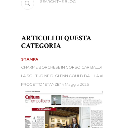
for:
ARTICOLI DI QUESTA
CATEGORIA
STAMPA
CHARME BORGHESE IN CORSO GARIBALDI.
LA SOLITUDINE DI GLENN GOULD DÀ IL LÀ AL
PROGETTO “STANZE”
4 Maggio 2026