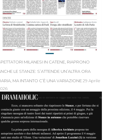
SPETTATORI MILANESI IN CATENE, RIAPRONO
ANCHE LE STANZE: S’ATTENDE UN’ALTRA ORA
DARIA, MA INTANTO C’È UNA VARIAZIONE
29 Aprile
2026