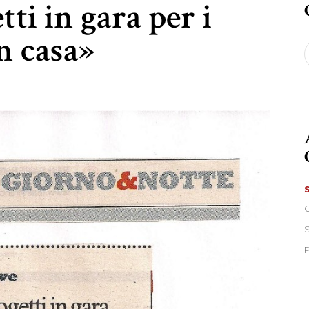
ti in gara per i
in casa»
S
f