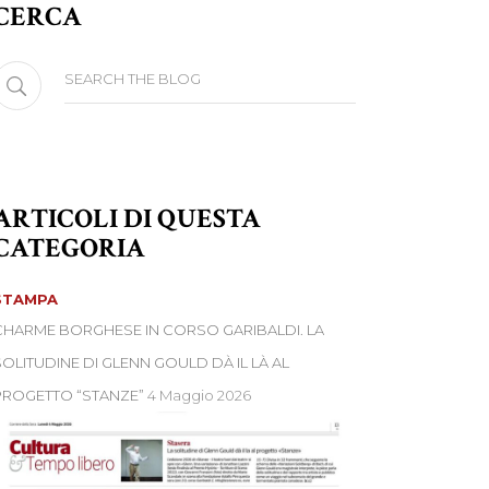
CERCA
earch
or:
ARTICOLI DI QUESTA
CATEGORIA
STAMPA
CHARME BORGHESE IN CORSO GARIBALDI. LA
SOLITUDINE DI GLENN GOULD DÀ IL LÀ AL
PROGETTO “STANZE”
4 Maggio 2026