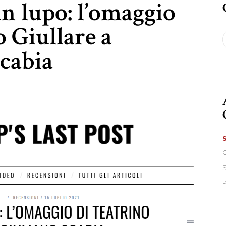
un lupo: l’omaggio
o Giullare a
S
f
cabia