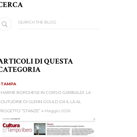
CERCA
earch
or:
ARTICOLI DI QUESTA
CATEGORIA
STAMPA
CHARME BORGHESE IN CORSO GARIBALDI. LA
SOLITUDINE DI GLENN GOULD DÀ IL LÀ AL
PROGETTO “STANZE”
4 Maggio 2026