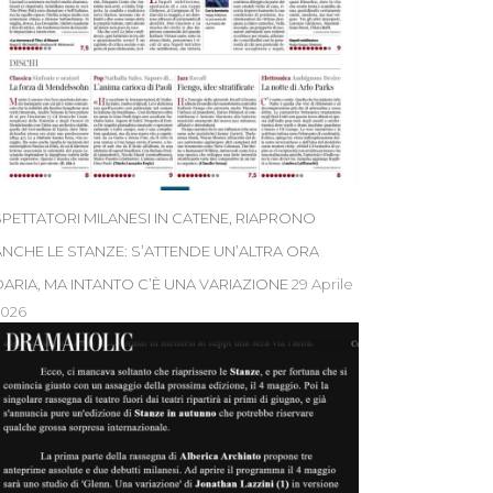
SPETTATORI MILANESI IN CATENE, RIAPRONO
ANCHE LE STANZE: S’ATTENDE UN’ALTRA ORA
DARIA, MA INTANTO C’È UNA VARIAZIONE
29 Aprile
2026