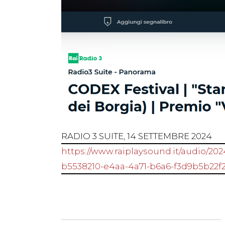
RADIO 3 SUITE, 14 SETTEMBRE 2024
https://www.raiplaysound.it/audio/2
b5538210-e4aa-4a71-b6a6-f3d9b5b22f