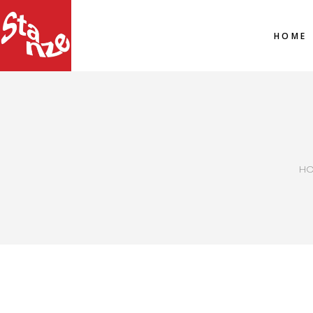
HOME
H