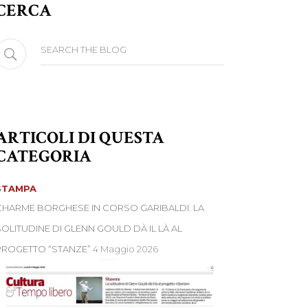
CERCA
earch
or:
ARTICOLI DI QUESTA
CATEGORIA
STAMPA
CHARME BORGHESE IN CORSO GARIBALDI. LA
SOLITUDINE DI GLENN GOULD DÀ IL LÀ AL
PROGETTO “STANZE”
4 Maggio 2026