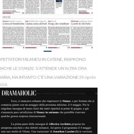
SPETTATORI MILANESI IN CATENE, RIAPRONO
ANCHE LE STANZE: S’ATTENDE UN’ALTRA ORA
DARIA, MA INTANTO C’È UNA VARIAZIONE
29 Aprile
2026