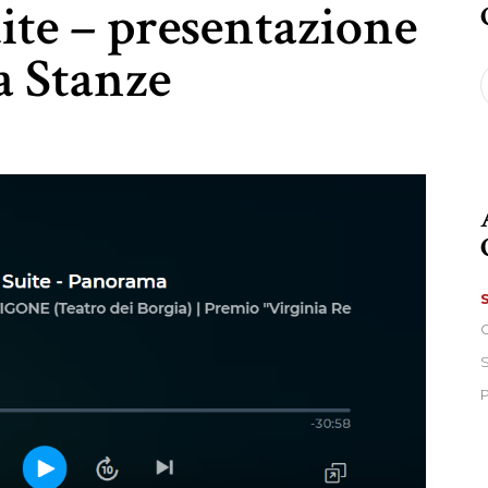
ite – presentazione
a Stanze
S
f