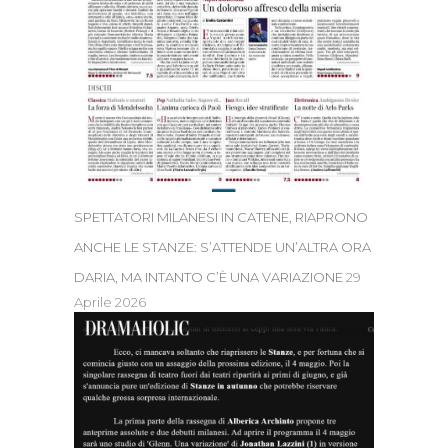
SPETTATORI MILANESI IN CATENE, RIAPRONO
ANCHE LE STANZE: S’ATTENDE UN’ALTRA ORA
DARIA, MA INTANTO C’È UNA VARIAZIONE
29
Aprile 2026