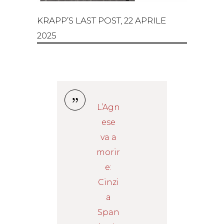
KRAPP’S LAST POST, 22 APRILE
2025
L’Agn
ese
va a
morir
e:
Cinzi
a
Span