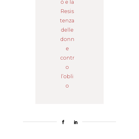
ò e la
Resis
tenza
delle
donn
e
contr
o
l’obli
o