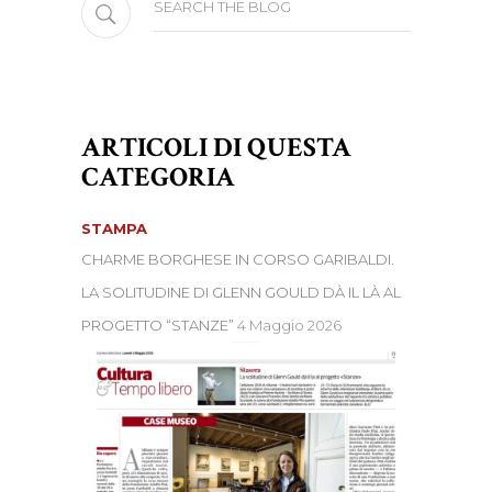
for:
ARTICOLI DI QUESTA
CATEGORIA
STAMPA
CHARME BORGHESE IN CORSO GARIBALDI.
LA SOLITUDINE DI GLENN GOULD DÀ IL LÀ AL
PROGETTO “STANZE”
4 Maggio 2026