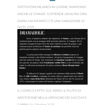
SPETTATORI MILANESI IN CATENE, RIAPRONO
ANCHE LE STANZE: S’ATTENDE UN’ALTRA ORA
DARIA, MA INTANTO C’È UNA VARIAZIONE
29
Aprile 2026
IL COMICO FATTO SUL SERIO: IL PLUTO DI
ARISTOFANE NELLA VERSIONE DEI SACCHI DI
SABBIA
24 Ottobre 2025