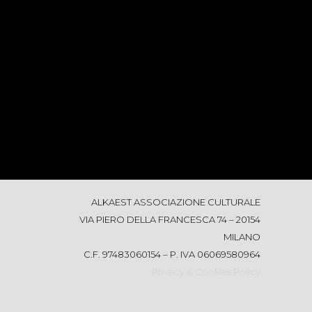
ALKAEST ASSOCIAZIONE CULTURALE
VIA PIERO DELLA FRANCESCA 74 – 20154
MILANO
C.F. 97483060154 – P. IVA 06069580964
Privacy & Cookies Policy