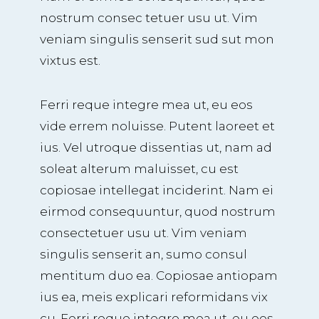
nostrum consec tetuer usu ut. Vim
veniam singulis senserit sud sut mon
vixtus est.
Ferri reque integre mea ut, eu eos
vide errem noluisse. Putent laoreet et
ius. Vel utroque dissentias ut, nam ad
soleat alterum maluisset, cu est
copiosae intellegat inciderint. Nam ei
eirmod consequuntur, quod nostrum
consectetuer usu ut. Vim veniam
singulis senserit an, sumo consul
mentitum duo ea. Copiosae antiopam
ius ea, meis explicari reformidans vix
cu. Ferri reque integre mea ut, eu eos