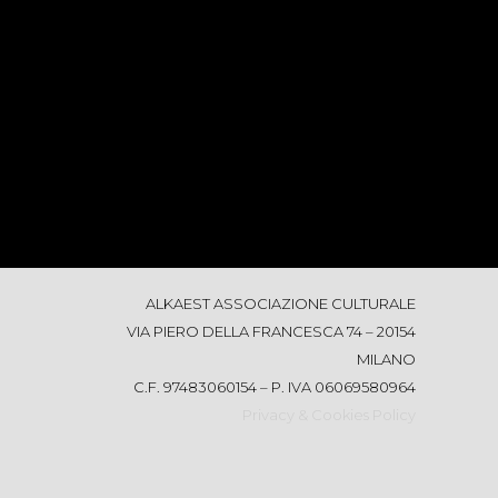
ALKAEST ASSOCIAZIONE CULTURALE
VIA PIERO DELLA FRANCESCA 74 – 20154
MILANO
C.F. 97483060154 – P. IVA 06069580964
Privacy & Cookies Policy